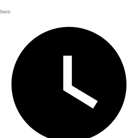
投
9axis
稿
者
: