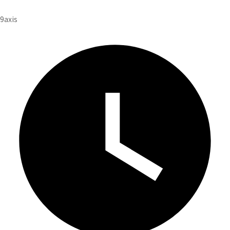
投
9axis
稿
者
: