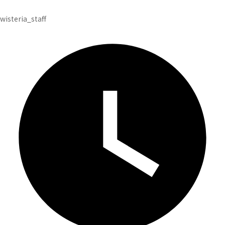
投
wisteria_staff
稿
者
: