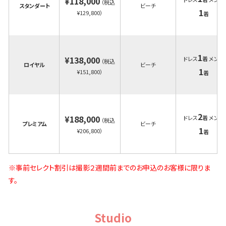
¥118,000
（税込
スタンダート
ビーチ
1
¥129,800）
着
1
¥138,000
ドレス
着 メンズ
（税込
ロイヤル
ビーチ
1
¥151,800）
着
2
¥188,000
ドレス
着 メンズ
（税込
プレミアム
ビーチ
1
¥206,800）
着
※事前セレクト割引は撮影２週間前までのお申込のお客様に限りま
す。
Studio