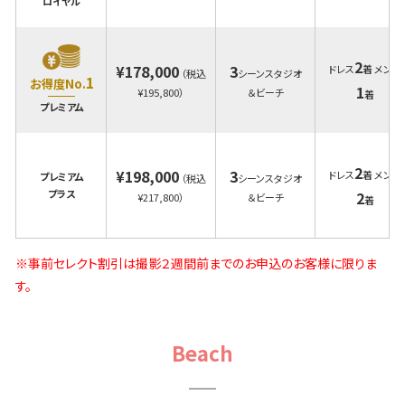
ロイヤル
2
¥178,000
3
ドレス
着 メンズ
（税込
シーンスタジオ
1
お得度No.
1
¥195,800）
＆ビーチ
着
プレミアム
2
¥198,000
3
ドレス
着 メンズ
プレミアム
（税込
シーンスタジオ
プラス
2
¥217,800）
＆ビーチ
着
※事前セレクト割引は撮影２週間前までのお申込のお客様に限りま
す。
Beach