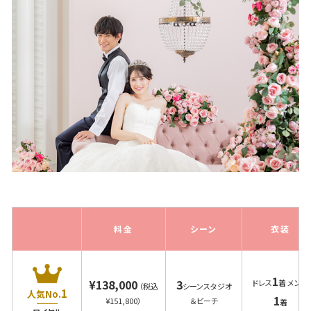
料金
シーン
衣装
1
¥138,000
3
ドレス
着 メンズ
（税込
シーンスタジオ
1
人気No.
1
¥151,800）
＆ビーチ
着