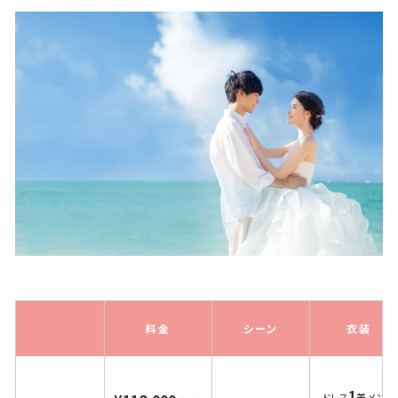
料金
シーン
衣装
1
ドレス
着 メンズ