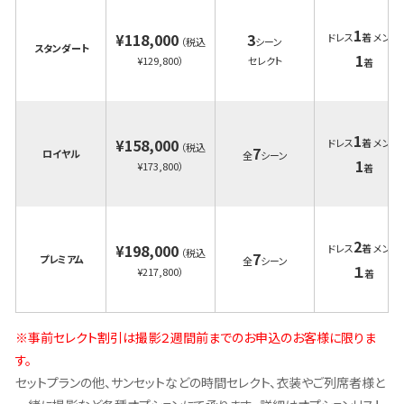
1
¥118,000
3
ドレス
着 メンズ
（税込
シーン
スタンダート
1
¥129,800）
セレクト
着
1
¥158,000
ドレス
着 メンズ
（税込
7
ロイヤル
全
シーン
1
¥173,800）
着
2
¥198,000
ドレス
着 メンズ
（税込
7
プレミアム
全
シーン
１
¥217,800）
着
※事前セレクト割引は撮影２週間前までのお申込のお客様に限りま
す。
セットプランの他、サンセットなどの時間セレクト、衣装やご列席者様と