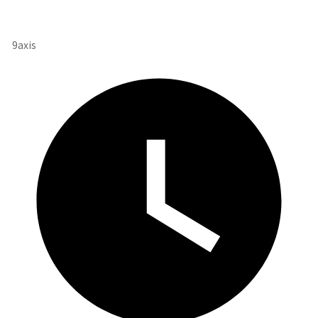
投
9axis
稿
者
: