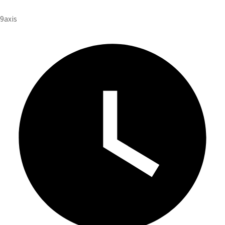
投
9axis
稿
者
: