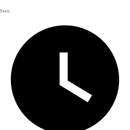
投
9axis
稿
者
: