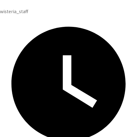
投
wisteria_staff
稿
者
: